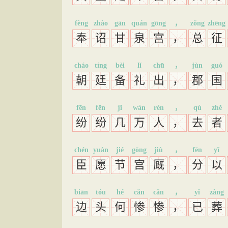
fèng
zhào
gān
quán
gōng
，
zǒng
zhēng
奉
诏
甘
泉
宫
，
总
征
cháo
tíng
bèi
lǐ
chū
，
jùn
guó
朝
廷
备
礼
出
，
郡
国
fēn
fēn
jǐ
wàn
rén
，
qù
zhě
纷
纷
几
万
人
，
去
者
chén
yuàn
jié
gōng
jiù
，
fēn
yǐ
臣
愿
节
宫
厩
，
分
以
biān
tóu
hé
cǎn
cǎn
，
yǐ
zàng
边
头
何
惨
惨
，
已
葬