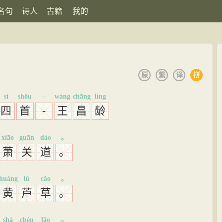
名句
诗人
古籍
我的
原
繁
译
拼
sì
shǒu
-
wáng
chāng
líng
四
首
-
王
昌
龄
xiāo
guān
dào
。
萧
关
道
。
huáng
lú
cǎo
。
黄
芦
草
。
shā
chén
lǎo
。