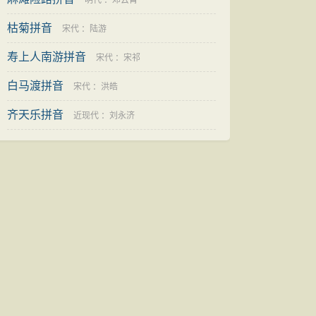
明代
：
邓云霄
枯菊拼音
宋代
：
陆游
寿上人南游拼音
宋代
：
宋祁
白马渡拼音
宋代
：
洪皓
齐天乐拼音
近现代
：
刘永济