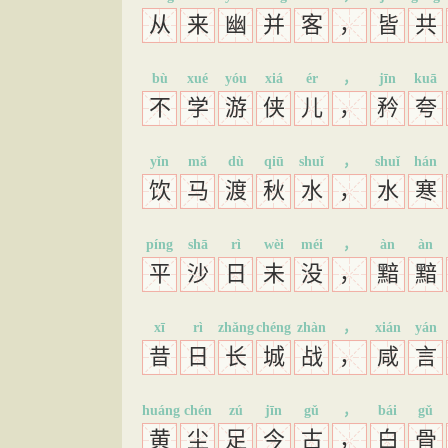
从
来
幽
并
客
，
皆
共
bù
xué
yóu
xiá
ér
，
jīn
kuā
不
学
游
侠
儿
，
矜
夸
yǐn
mǎ
dù
qiū
shuǐ
，
shuǐ
hán
饮
马
渡
秋
水
，
水
寒
píng
shā
rì
wèi
méi
，
àn
àn
平
沙
日
未
没
，
黯
黯
xī
rì
zhǎng
chéng
zhàn
，
xián
yán
昔
日
长
城
战
，
咸
言
huáng
chén
zú
jīn
gǔ
，
bái
gǔ
黄
尘
足
今
古
，
白
骨