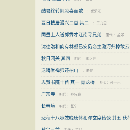
酷暑终转阴凉喜而歌
：
崔荣江
夏日楼居漫兴二首 其二
：
王九思
同昼上人送郭秀才江南寻兄弟
唐代
：
孟郊
沈德潜和韵有林壑已安仍恋主潞河归棹敢云
秋日闭关 其四
明代
：
李之世
送晦堂禅师还柏山
：
陈登
思贤书院十首 其一 青龙桥
明代
：
孙一元
广宗寺
明代
：
孙传庭
长春境
明代
：
张宁
悲秋十八咏效晚唐体和邓玄度给谏 其五 秋
秋兴三首