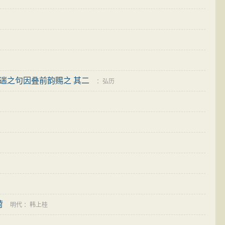
遄之句因叠前韵赐之 其二
：
弘历
荷
明代
：
韩上桂