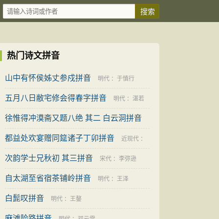
热门诗文拼音
山中有怀侯姊丈参戍拼音
明代
：
于慎行
五月八日敝宅修会得春字拼音
明代
：
湛若
徐惟得冲漠斋又题八绝 其二 白云洞拼音
水
都益处欢宴赠同筵诸子丁卯拼音
明代
：
胡应麟
近现代
：
次韵学士兄秋初 其三拼音
常燕生
宋代
：
李弥逊
自太湖至省宿茶铺岭拼音
明代
：
王泽
白髭叹拼音
明代
：
王鏊
麻滩险路拼音