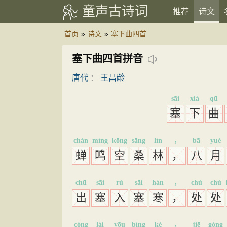
童声古诗词
推荐
诗文
首页
»
诗文
»
塞下曲四首
塞下曲四首拼音
唐代
：
王昌龄
sāi
xià
qū
塞
下
曲
chán
míng
kōng
sāng
lín
，
bā
yuè
蝉
鸣
空
桑
林
，
八
月
chū
sāi
rù
sāi
hán
，
chù
chù
出
塞
入
塞
寒
，
处
处
cóng
lái
yōu
bìng
kè
，
jiē
gòng