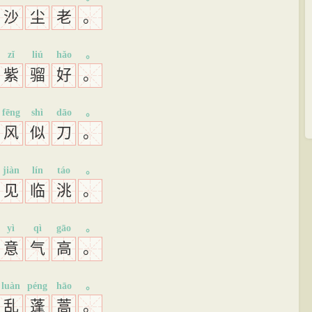
沙
尘
老
。
zǐ
liú
hǎo
。
紫
骝
好
。
fēng
shì
dāo
。
风
似
刀
。
jiàn
lín
táo
。
见
临
洮
。
yì
qì
gāo
。
意
气
高
。
luàn
péng
hāo
。
乱
蓬
蒿
。