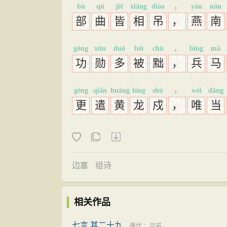
bù
qū
jiē
xiāng
diào
，
yàn
nán
部
曲
皆
相
吊
，
燕
南
gōng
xūn
duō
bèi
chù
，
bīng
mǎ
功
勋
多
被
黜
，
兵
马
gèng
qiǎn
huáng
lóng
shù
，
wéi
dāng
更
遣
黄
龙
戍
，
唯
当
边塞
组诗
相关作品
七言 其二十九
唐代
：
吕岩