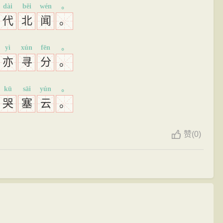
dài
běi
wén
。
代
北
闻
。
yì
xún
fēn
。
亦
寻
分
。
kū
sāi
yún
。
哭
塞
云
。
赞
(
0)