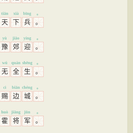
tiān
xià
bīng
。
天
下
兵
。
yù
jiāo
yíng
。
豫
郊
迎
。
wú
quán
shēng
。
无
全
生
。
cì
biān
chéng
。
赐
边
城
。
huò
jiāng
jūn
。
霍
将
军
。