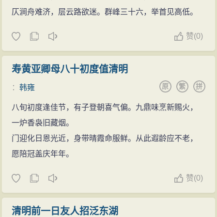
仄涧舟难济，层云路欲迷。群峰三十六，举首见高低。
赞
(
0)
寿黄亚卿母八十初度值清明
原
繁
拼
：
韩雍
八旬初度逢佳节，有子登朝喜气偏。九鼎味烹新赐火，
一炉香袅旧藏烟。
门迎化日恩光近，身带晴霞命服鲜。从此遐龄应不老，
愿陪冠盖庆年年。
赞
(
0)
清明前一日友人招泛东湖