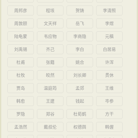
周邦彦
程垓
贺铸
李清照
周敦颐
文天祥
岳飞
李煜
陆龟蒙
韦应物
李商隐
元稹
刘禹锡
齐己
李白
白居易
杜甫
张籍
姚合
许浑
杜牧
皎然
刘长卿
贯休
贾岛
温庭筠
孟郊
王维
韩愈
王建
钱起
岑参
罗隐
郑谷
杜荀鹤
方干
孟浩然
戴叔伦
权德舆
韩偓