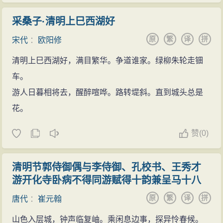
采桑子·清明上巳西湖好
原
繁
译
拼
宋代
：
欧阳修
清明上巳西湖好，满目繁华。争道谁家。绿柳朱轮走钿
车。
游人日暮相将去，醒醉喧哗。路转堤斜。直到城头总是
花。
赞
(
0)
清明节郭侍御偶与李侍御、孔校书、王秀才
游开化寺卧病不得同游赋得十韵兼呈马十八
原
繁
译
拼
唐代
：
崔元翰
山色入层城，钟声临复岫。乘闲息边事，探异怜春候。