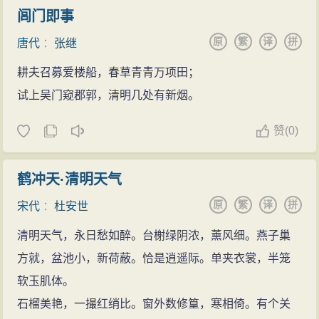
闾门即事
原
繁
译
拼
唐代
：
张继
耕夫召募爱楼船，春草青青万项田；
试上吴门窥郡郭，清明几处有新烟。
赞
(
0)
鹤冲天·清明天气
原
繁
译
拼
宋代
：
杜安世
清明天气，永日愁如醉。台榭绿阴浓，薰风细。燕子巢
方就，盆池小，新荷蔽。恰是逍遥际。单夹衣裳，半笼
软玉肌体。
石榴美艳，一撮红绡比。窗外数修篁，寒相倚。有个关