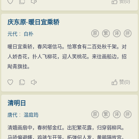
赞
(
0)
庆东原·暖日宜乘轿
原
繁
译
拼
元代
：
白朴
暖日宜乘轿，春风堪信马。恰寒食有二百处秋千架。对
人娇杏花，扑人飞柳花，迎人笑桃花。来往画船边，招
飐青旗挂。
赞
(
0)
清明日
原
繁
译
拼
唐代
：
温庭筠
清娥画扇中，春树郁金红。出犯繁花露，归穿弱柳风。
马骄偏避幰，鸡骇乍开笼。柘弹何人发，黄鹂隔故宫。