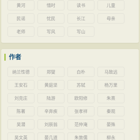
黄河
惜时
读书
儿童
民谣
忧民
长江
母亲
老师
写风
写山
作者
纳兰性德
郑燮
白朴
马致远
王安石
黄庭坚
苏轼
杨万里
刘克庄
陆游
欧阳修
朱熹
陈著
辛弃疾
张孝祥
秦观
吴潜
刘辰翁
范仲淹
晏殊
吴文英
晏几道
朱敦儒
柳永