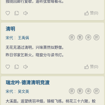
独绕回廊行复歇，遥听弦管暗看花。
赞
(
0)
清明
原
繁
译
拼
宋代
：
王禹偁
无花无酒过清明，兴味萧然似野僧。
昨日邻家乞新火，晓窗分与读书灯。
赞
(
0)
瑞龙吟·德清清明竞渡
原
繁
译
拼
宋代
：
吴文英
大溪面。遥望绣羽冲烟，锦梭飞练。桃花三十六陂，鲛