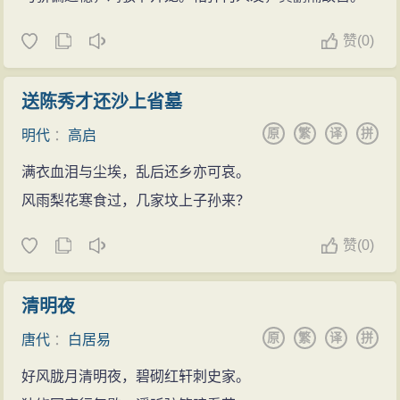
赞
(
0)
送陈秀才还沙上省墓
原
繁
译
拼
明代
：
高启
满衣血泪与尘埃，乱后还乡亦可哀。
风雨梨花寒食过，几家坟上子孙来？
赞
(
0)
清明夜
原
繁
译
拼
唐代
：
白居易
好风胧月清明夜，碧砌红轩刺史家。