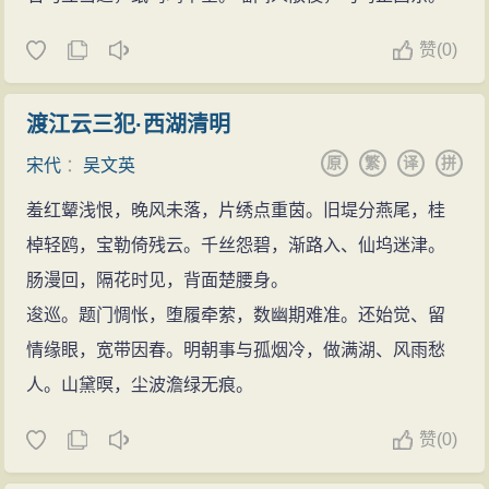
赞
(
0)
渡江云三犯·西湖清明
原
繁
译
拼
宋代
：
吴文英
羞红颦浅恨，晚风未落，片绣点重茵。旧堤分燕尾，桂
棹轻鸥，宝勒倚残云。千丝怨碧，渐路入、仙坞迷津。
肠漫回，隔花时见，背面楚腰身。
逡巡。题门惆怅，堕履牵萦，数幽期难准。还始觉、留
情缘眼，宽带因春。明朝事与孤烟冷，做满湖、风雨愁
人。山黛暝，尘波澹绿无痕。
赞
(
0)