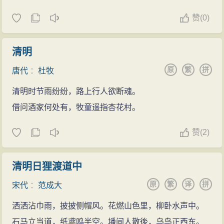
赞
(
0)
清明
原
繁
拼
唐代
：
杜牧
清明时节雨纷纷，路上行人欲断魂。
借问酒家何处有，牧童遥指杏花村。
赞
(
2)
清明日狸渡道中
原
繁
译
拼
宋代
：
范成大
洒洒沾巾雨，披披侧帽风。花燃山色里，柳卧水声中。
石马立当道，纸鸢鸣半空。墦间人散後，乌鸟正西东。