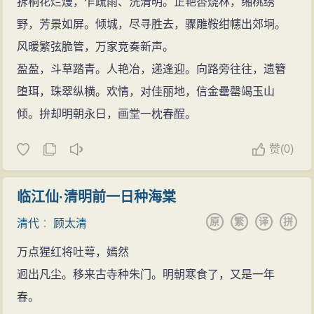
拆桐花烂熳，乍疏雨、洗清明。正艳杏烧林，缃桃绣
野，芳景如屏。倾城，尽寻胜去，骤雕鞍绀幰出郊坰。
风暖繁弦脆管，万家竞奏新声。
盈盈，斗草踏青。人艳冶，递逢迎。向路旁往往，遗簪
堕珥，珠翠纵横。欢情，对佳丽地，信金罍罄竭玉山
倾。拚却明朝永日，画堂一枕春酲。
赞
(
0)
临江仙·清明前一日种海棠
原
繁
译
拼
清代
：
顾太清
万点猩红将吐萼，嫣然
迥出凡尘。移来古寺种朱门。明朝寒食了，又是一年
春。