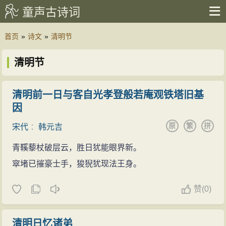
童声古诗词
首页
»
诗文
»
清明节
清明节
清明前一日与客自光孝登般若庵观铁塔旧基
因
原
繁
拼
宋代
：
韩元吉
青鞵藜杖破层云，胜日犹能眼界新。
窣堵已摧豪士手，狻猊犹现法王身。
赞
(
0)
清明日忆诸弟