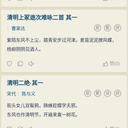
清明上冢途次难咏二首 其一
原
繁
拼
：
曹家达
紫陌东风不上尘，踏青安步过河津。麦苗泥泥撩风蝶，
杨柳阴阴见酒人。
赞
(
0)
清明二绝·其一
原
繁
译
拼
宋代
：
陈与义
街头女儿双髻鸦，随蜂趁蝶学夭邪。
东风也作清明节，开遍来禽一树花。