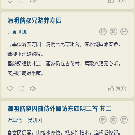
赞
(
0)
清明偕叔兄游养寿园
原
繁
拼
：
袁世凯
昆季偕游养寿园，清明雪尽草粗蕃。苍松绕屋添春色，
绿柳垂池破钓痕。
画舫疑通桃叶渡，酒家仍在杏花村。莺歌燕语无心听，
笑把埙篪对坐喧。
赞
(
0)
清明偕晓因随侍外舅访东四明二首 其二
原
繁
拼
近现代
：
吴妍因
春富民仍窭，山怆水亦悽。樵多馀稚木，渔竭乏修鲵。