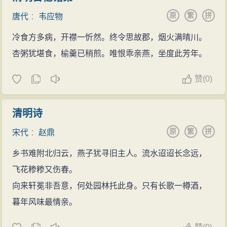
原
繁
拼
唐代
：
韦应物
冷食方多病，开襟一忻然。终令思故郡，烟火满晴川。
杏粥犹堪食，榆羹已稍煎。唯恨乖亲燕，坐度此芳年。
赞
(
0)
清明诗
原
繁
拼
宋代
：
赵鼎
乡书难附北归云，燕子犹寻旧主人。流水迢迢长念远，
飞花糁糁又伤春。
向来轩冕非吾意，何处园林托此身。只有长歌一樽酒，
暮年风味最情亲。