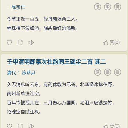
原
繁
拼
：
陈宗仁
令节正逢一百五，轻舟閒泛两三人。
弄珠楼下波如酒，醖碧摇红潏潏新。
赞
(
0)
壬申清明即事次杜韵同王础尘二首 其二
原
繁
拼
清代
：
陈恭尹
久无消息岭云东，有药休教为已聋。北塞坚冰犹在野，
南州新草漫连空。
百年饮恨孤儿在，三月伤心万国同。老泪只应镌楚竹，
招魂空自赋江枫。
赞
(
0)