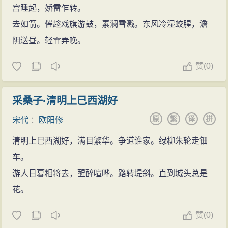
宫睡起，娇雷乍转。
去如箭。催趁戏旗游鼓，素澜雪溅。东风冷湿蛟腥，澹
阴送昼。轻霏弄晚。
赞
(
0)
采桑子·清明上巳西湖好
原
繁
译
拼
宋代
：
欧阳修
清明上巳西湖好，满目繁华。争道谁家。绿柳朱轮走钿
车。
游人日暮相将去，醒醉喧哗。路转堤斜。直到城头总是
花。
赞
(
0)