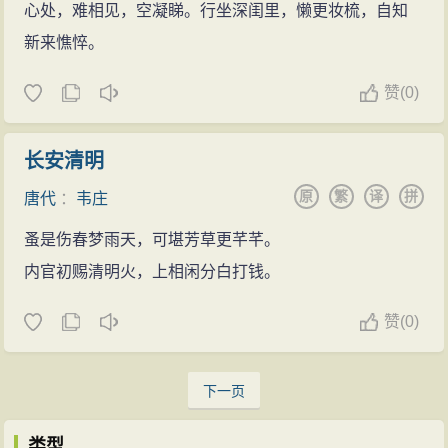
心处，难相见，空凝睇。行坐深闺里，懒更妆梳，自知
新来憔悴。
赞
(
0)
长安清明
原
繁
译
拼
唐代
：
韦庄
蚤是伤春梦雨天，可堪芳草更芊芊。
内官初赐清明火，上相闲分白打钱。
赞
(
0)
下一页
类型