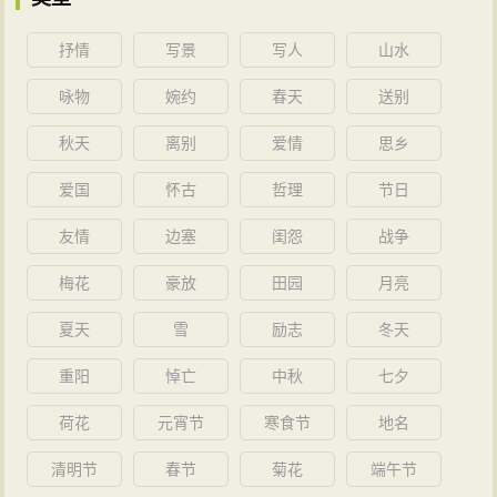
抒情
写景
写人
山水
咏物
婉约
春天
送别
秋天
离别
爱情
思乡
爱国
怀古
哲理
节日
友情
边塞
闺怨
战争
梅花
豪放
田园
月亮
夏天
雪
励志
冬天
重阳
悼亡
中秋
七夕
荷花
元宵节
寒食节
地名
清明节
春节
菊花
端午节