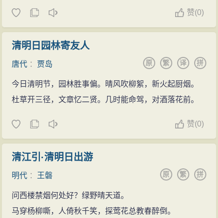
赞
(
0)
清明日园林寄友人
原
繁
译
拼
唐代
：
贾岛
今日清明节，园林胜事偏。晴风吹柳絮，新火起厨烟。
杜草开三径，文章忆二贤。几时能命驾，对酒落花前。
赞
(
0)
清江引·清明日出游
原
繁
拼
明代
：
王磐
问西楼禁烟何处好？绿野晴天道。
马穿杨柳嘶，人倚秋千笑，探莺花总教春醉倒。