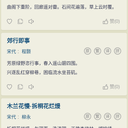
曲阁下重阶，回廊遥对霤。石间花遍落，草上云时覆。
赞
(
0)
郊行即事
原
繁
译
拼
宋代
：
程颢
芳原绿野恣行事，春入遥山碧四围。
兴逐乱红穿柳巷，困临流水坐苔矶。
赞
(
0)
木兰花慢·拆桐花烂熳
原
繁
译
拼
宋代
：
柳永