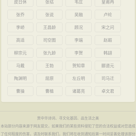
皮日休
张祜
韦庄
皇甫冉
张乔
张说
吴融
卢纶
李峤
王昌龄
顾况
宋之问
高适
司空图
李端
赵嘏
柳宗元
张九龄
李贺
韩翃
马戴
王勃
贺知章
郦道元
陶渊明
屈原
左丘明
司马迁
曹操
曹植
诸葛亮
卓文君
赏中华诗词、寻文化基因、品生活之美
本站部分内容来源于网友提交，如果我们的某些资料侵犯了您的合法权益或对您造成
了任何程度的伤害，请及时联系我们，我们将在收到通知后第一时间妥善处理该部分