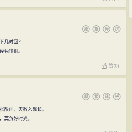
原
繁
译
拼
下几时回？
径独徘徊。
赞
(
0)
原
繁
译
拼
张敞画，天教入鬓长。
，莫负好时光。