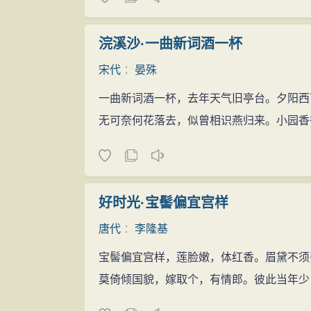
浣溪沙·一曲新词酒一杯
宋代
：
晏殊
一曲新词酒一杯，去年天气旧亭台。夕阳西
无可奈何花落去，似曾相识燕归来。小园香
好时光·宝髻偏宜宫样
唐代
：
李隆基
宝髻偏宜宫样，莲脸嫩，体红香。眉黛不须
莫倚倾国貌，嫁取个，有情郎。彼此当年少