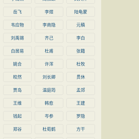
岳飞
李煜
陆龟蒙
韦应物
李商隐
元稹
刘禹锡
齐己
李白
白居易
杜甫
张籍
姚合
许浑
杜牧
皎然
刘长卿
贯休
贾岛
温庭筠
孟郊
王维
韩愈
王建
钱起
岑参
罗隐
郑谷
杜荀鹤
方干