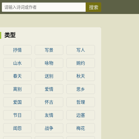
类型
抒情
写景
写人
山水
咏物
婉约
春天
送别
秋天
离别
爱情
思乡
爱国
怀古
哲理
节日
友情
边塞
闺怨
战争
梅花