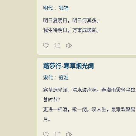
明代
：
钱福
明日复明日，明日何其多。
我生待明日，万事成蹉跎。
踏莎行·寒草烟光阔
宋代
：
寇准
寒草烟光阔，渭水波声咽。春潮雨霁轻尘歇
甚时节？
更进一杯酒，歌一阕。叹人生，最难欢聚易
月。