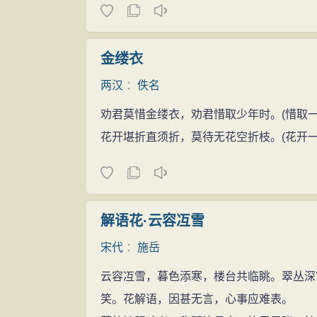
金缕衣
两汉
：
佚名
劝君莫惜金缕衣，劝君惜取少年时。(惜取一
花开堪折直须折，莫待无花空折枝。(花开一
解语花·云容冱雪
宋代
：
施岳
云容冱雪，暮色添寒，楼台共临眺。翠丛深
笑。花解语，因甚无言，心事应难表。