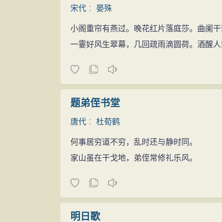
宋代
：
晏殊
小阁重帘有燕过。晚花红片落庭莎。曲阑干
一霎好风生翠幕，几回疏雨滴圆荷。酒醒人
题弟侄书堂
唐代
：
杜荀鹤
何事居穷道不穷，乱时还与静时同。
家山虽在干戈地，弟侄常修礼乐风。
明日歌