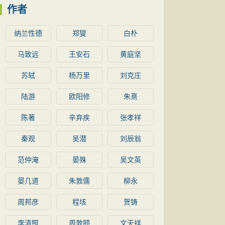
作者
纳兰性德
郑燮
白朴
马致远
王安石
黄庭坚
苏轼
杨万里
刘克庄
陆游
欧阳修
朱熹
陈著
辛弃疾
张孝祥
秦观
吴潜
刘辰翁
范仲淹
晏殊
吴文英
晏几道
朱敦儒
柳永
周邦彦
程垓
贺铸
李清照
周敦颐
文天祥