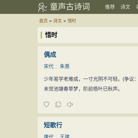
童声古诗词
推荐
诗文
首页
»
诗文
»
惜时
惜时
偶成
宋代
：
朱熹
少年易学老难成，一寸光阴不可轻。(争议：
未觉池塘春草梦，阶前梧叶已秋声。
短歌行
唐代
：
王建