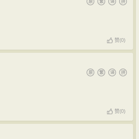
原
繁
译
拼
赞
(
0)
原
繁
译
拼
赞
(
0)