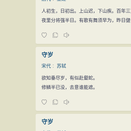
人初生，日初出。上山迟，下山疾。百年三
夜里分将强半日。有歌有舞须早为，昨日健
守岁
宋代
：
苏轼
欲知垂尽岁，有似赴壑蛇。
修鳞半已没，去意谁能遮。
守岁