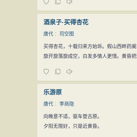
酒泉子·买得杏花
唐代
：
司空图
买得杏花，十载归来方始坼。假山西畔药阑
旋开旋落旋成空，白发多情人更惜。黄昏把
乐游原
唐代
：
李商隐
向晚意不适，驱车登古原。
夕阳无限好，只是近黄昏。