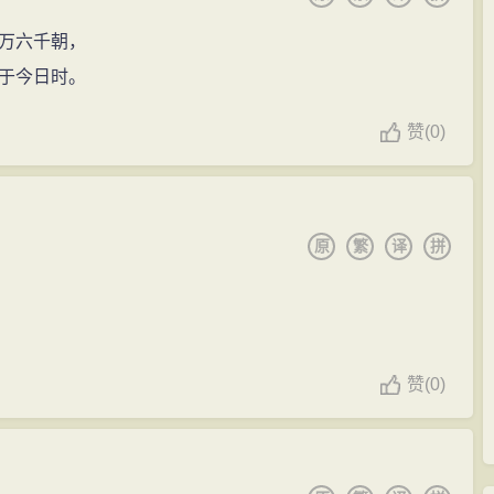
万六千朝，
于今日时。
赞
(
0)
原
繁
译
拼
赞
(
0)