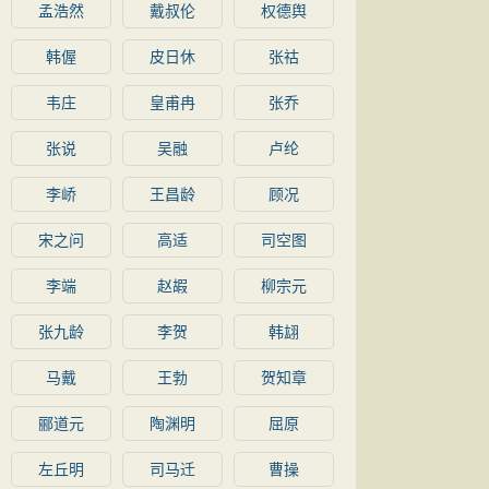
孟浩然
戴叔伦
权德舆
韩偓
皮日休
张祜
韦庄
皇甫冉
张乔
张说
吴融
卢纶
李峤
王昌龄
顾况
宋之问
高适
司空图
李端
赵嘏
柳宗元
张九龄
李贺
韩翃
马戴
王勃
贺知章
郦道元
陶渊明
屈原
左丘明
司马迁
曹操