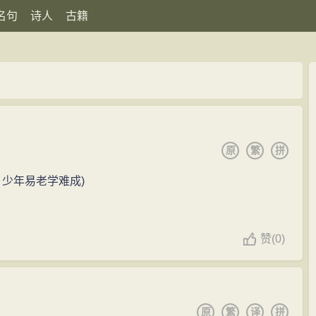
名句
诗人
古籍
原
繁
拼
少年易老学难成)
赞
(
0)
原
繁
译
拼