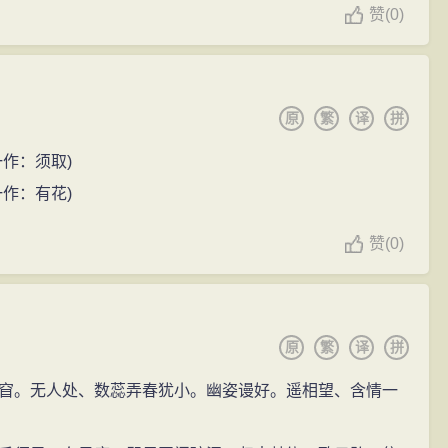
赞
(
0)
原
繁
译
拼
作：须取)
作：有花)
赞
(
0)
原
繁
译
拼
窅。无人处、数蕊弄春犹小。幽姿谩好。遥相望、含情一