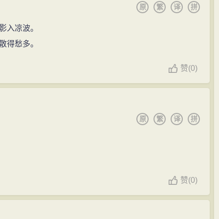
原
繁
译
拼
影入凉波。
散得愁多。
赞
(
0)
原
繁
译
拼
赞
(
0)