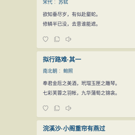
宋代
：
苏轼
欲知垂尽岁，有似赴壑蛇。
修鳞半已没，去意谁能遮。
拟行路难·其一
南北朝
：
鲍照
奉君金卮之美酒，玳瑁玉匣之雕琴。
七彩芙蓉之羽帐，九华蒲萄之锦衾。
浣溪沙·小阁重帘有燕过