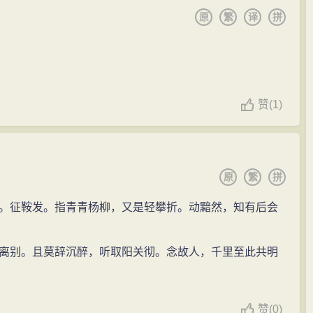
原
繁
译
拼
赞
(
1)
原
繁
拼
。征鞍发。指青青杨柳，又是轻攀折。动黯然，知有后会
离别。且莫辞沉醉，听取阳关彻。念故人，千里至此共明
赞
(
0)