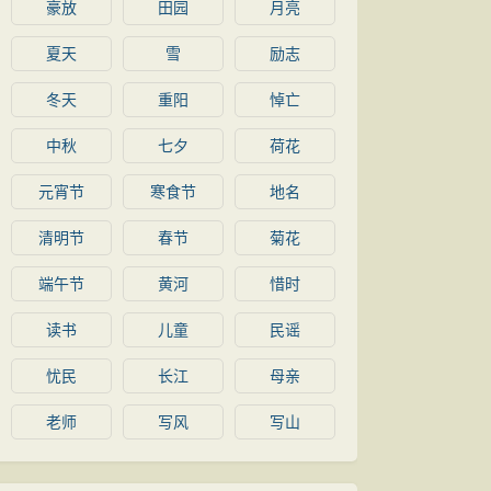
豪放
田园
月亮
夏天
雪
励志
冬天
重阳
悼亡
中秋
七夕
荷花
元宵节
寒食节
地名
清明节
春节
菊花
端午节
黄河
惜时
读书
儿童
民谣
忧民
长江
母亲
老师
写风
写山