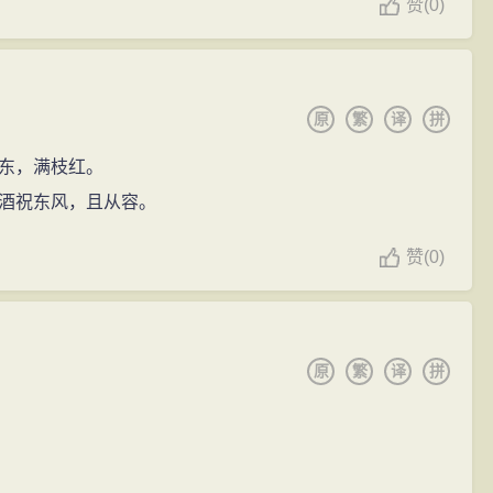
赞
(
0)
原
繁
译
拼
东，满枝红。
酒祝东风，且从容。
赞
(
0)
原
繁
译
拼